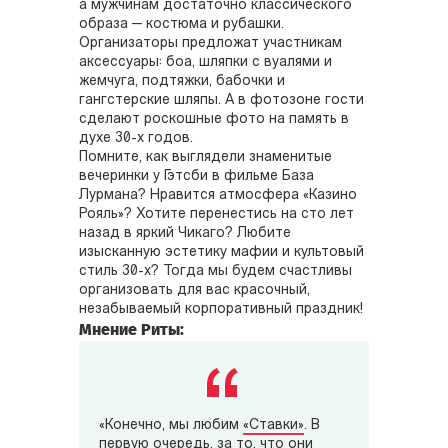
а мужчинам достаточно классического
образа — костюма и рубашки.
Организаторы предложат участникам
аксессуары: боа, шляпки с вуалями и
жемчуга, подтяжки, бабочки и
гангстерские шляпы. А в фотозоне гости
сделают роскошные фото на память в
духе 30-х годов.
Помните, как выглядели знаменитые
вечеринки у Гэтсби в фильме База
Лурмана? Нравится атмосфера «Казино
Рояль»? Хотите перенестись на сто лет
назад в яркий Чикаго? Любите
изысканную эстетику мафии и культовый
стиль 30-х? Тогда мы будем счастливы
организовать для вас красочный,
незабываемый корпоративный праздник!
Мнение Риты:
«Конечно, мы любим
«Ставки»
. В
первую очередь, за то, что они