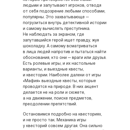
людьми и запутывают игроков, отводя
от себя подозрение любыми способами,
популярны. Это захватывающе —
погрузиться внутрь детективной истории
и самому вычислять преступника.
Не наблюдать за экраном, где
запутавшийся герой ищет правду, жуя
шоколадку. А самому всматриваться
в лица людей напротив и пытаться найти
обоснования, кто они — враги или друзья.
Есть ролевые игры, и их настольные
варианты, и выездные квесты,
и квестории. Наиболее далеки от игры
«Мафия» выездные квесты, которые
проводятся на природе. В них акцент
делается не на роли и сюжете,
а на движении, поиске предметов,
преодолении препятствий.
Остановимся подробно на квесториях,
и не просто так. Механика игры
у квесторий совсем другая. Она сильно