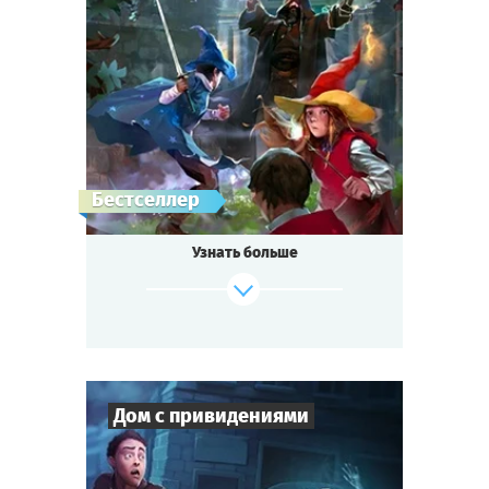
6
-
19
Игроков
1-2
ч.
Время игры
Фэнтези
Тематика
Квестория
Тип квеста
Бестселлер
Узнать больше
Дом с привидениями
Cыграть
Смотреть сценарий