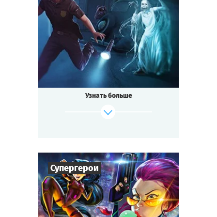
4
-
10
Игроков
1-2
ч.
Время игры
Детектив
Тематика
Мини-квестория
Тип квеста
Старый Дом на окраине — плохое место.
Рассказывают, что в нём водятся
привидения
Узнать больше
и спрятан проклятый клад.
Призрак Археолога ходит с лопатой
по округе.
Белая Дама стучит в окна по ночам.
В полночь к дому подъезжает Чёрная
Повозка.
Правда ли, что привидения охраняют
Супергерои
клад?
Сможете ли вы разгадать тайну Старого
Дома?
6
-
36
Игроков